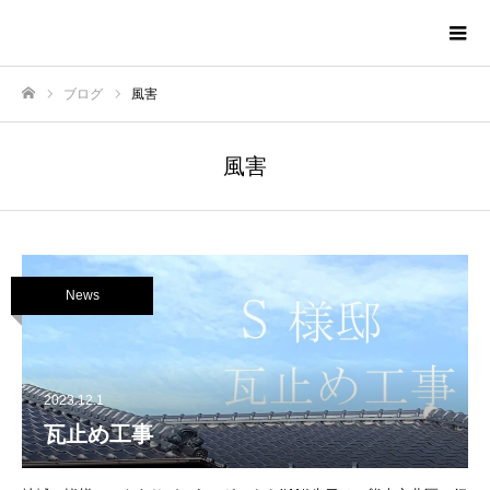
株式会社TNAホーム
ブログ
風害
ホーム
風害
News
2023.12.1
瓦止め工事