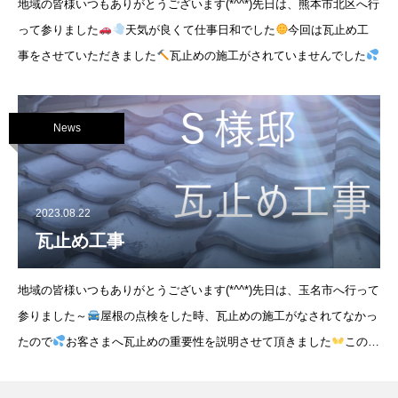
地域の皆様いつもありがとうございます(*^^*)先日は、熊本市北区へ行
って参りました
天気が良くて仕事日和でした
今回は瓦止め工
事をさせていただきました
瓦止めの施工がされていませんでした
瓦をコーキング等で固定
News
2023.08.22
瓦止め工事
地域の皆様いつもありがとうございます(*^^*)先日は、玉名市へ行って
参りました～
屋根の点検をした時、瓦止めの施工がなされてなかっ
たので
お客さまへ瓦止めの重要性を説明させて頂きました
この赤
色の部分が瓦止めです！！