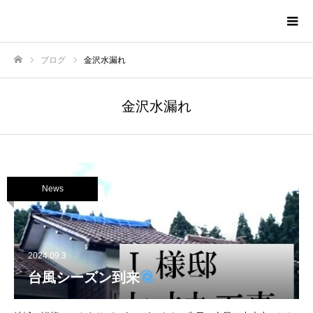
株式会社TNAホーム
ブログ
金沢水漏れ
ホーム
金沢水漏れ
News
2024.09.3
台風シーズン到来