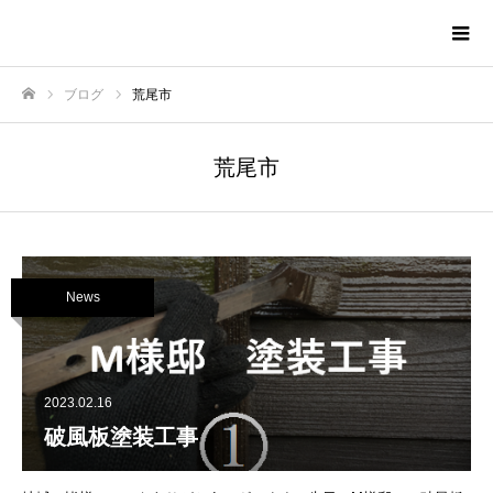
株式会社TNAホーム
ブログ
荒尾市
ホーム
荒尾市
News
2023.02.16
破風板塗装工事