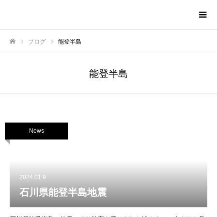
株式会社TNAホーム
ブログ
能登半島
ホーム
能登半島
News
2024.01.9
石川県能登半島地震