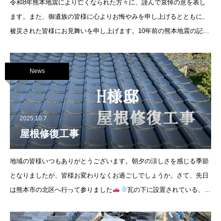
令和8年熊本地震により亡くなられた方々に、謹んで哀悼の意を表し
ます。また、御遺族の皆様に心よりお悔やみを申し上げるとともに、
被災された皆様にお見舞いを申し上げます。10年前の熊本地震の記憶
がよみがえり、言葉を失う思いです。私たちは、今できる最善の対応
を、一つひとつ精一杯
News
2025.10.7
屋根修復工事
地域の皆様いつもありがとうございます。朝夕の涼しさを感じる季節
となりましたが、皆様お変わりなくお過ごしでしょうか。さて、先日
は熊本市の北区へ行って参りました
瓦の下に設置されている、防
水シートを確認したいので既存の瓦を剥いでいきます。