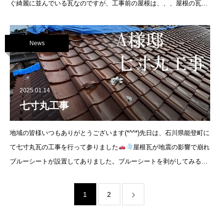
ぐ綺麗に並んでいる瓦なのですが、工事前の屋根は、、、屋根の瓦が
畝っているのがはっきりと見て取れます。
News
2025.01.14
七寸丸工事
地域の皆様いつもありがとうございます(*^^*)先日は、石川県能登町に
て七寸丸瓦の工事を行って参りました
屋根瓦が地震の影響で崩れ
ブルーシートが設置してありました。ブルーシートを剥がしてみると
↓瓦はズレ落ち、中の
1
2