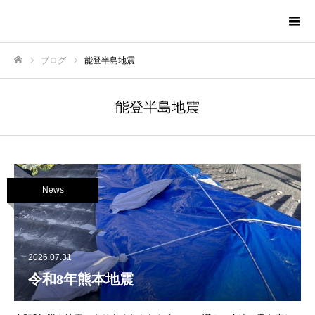
株式会社TNAホーム
ブログ
能登半島地震
ホーム
能登半島地震
News
2026.07.31
令和8年熊本地震