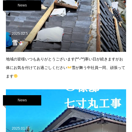
News
2025.02.5
雪
地域の皆様いつもありがとうございます(*^-^*)寒い日が続きますがお
体にお気を付けてお過ごしください
雪が舞う中社員一同、頑張って
ます
News
2025.01.31