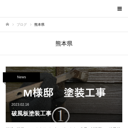
株式会社TNAホーム
ブログ
熊本県
ホーム
熊本県
News
2023.02.16
破風板塗装工事