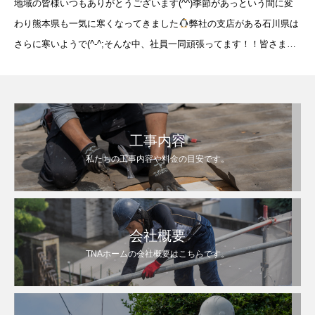
地域の皆様いつもありがとうございます(^^)季節があっという間に変
わり熊本県も一気に寒くなってきました
弊社の支店がある石川県は
さらに寒いようで(^-^;そんな中、社員一同頑張ってます！！皆さまも
体調を崩さないようお気を付け下さい
さて、今回も能
工事内容
私たちの工事内容や料金の目安です。
会社概要
TNAホームの会社概要はこちらです。