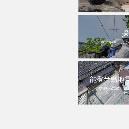
採
熊本好き。ホ
能登半島地
復興への取り組