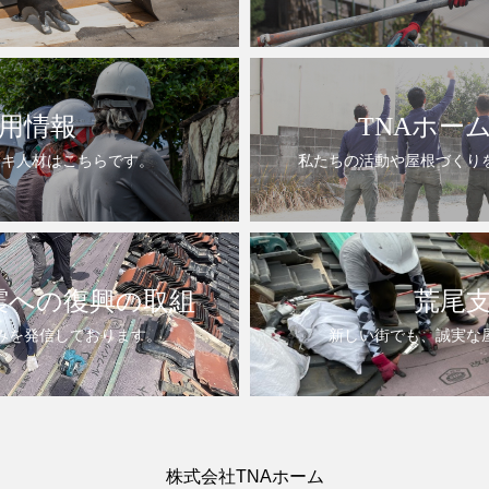
用情報
TNAホー
ンキ人材はこちらです。
私たちの活動や屋根づくり
震への復興の取組
荒尾
みを発信しております。
新しい街でも、誠実な
株式会社TNAホーム