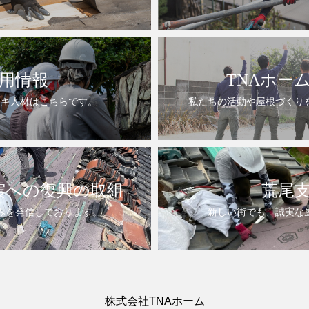
用情報
TNAホー
ンキ人材はこちらです。
私たちの活動や屋根づくり
震への復興の取組
荒尾
みを発信しております。
新しい街でも、誠実な
株式会社TNAホーム