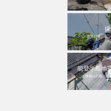
採
熊本好き。ホ
能登半島地
復興への取り組