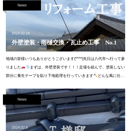
News
2024.02.14
外壁塗装・雨樋交換・瓦止め工事 No.1
地域の皆様いつもありがとうございます(*^^*)先日は八代市へ行って参
りました
まずは、外壁塗装です！！！足場を組んで、塗装しない
部分に養生テープを貼り下地処理を行っていきます
どんな風に仕上
がる
News
2024.02.8