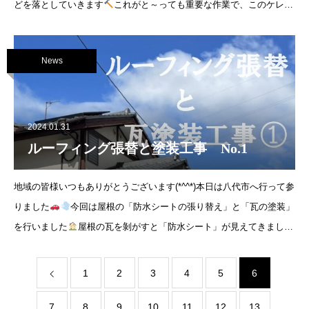
どを落としていきます
これがと～っても重要な作業で、このケレン
作業をしっか
News
2024.01.31
ルーフィング張替と塗装工事 No.1
地域の皆様いつもありがとうございます(*^^*)本日は八代市へ行って参
りました
今回は屋根の「防水シートの張り替え」と「瓦の塗装」
を行いました
屋根の瓦を剝がすと「防水シート」が見えてきまし
た！経年劣化により、防
1
2
3
4
5
6
7
8
9
10
11
12
13