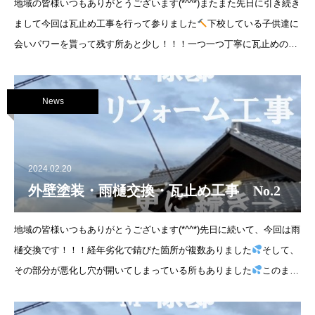
地域の皆様いつもありがとうございます(*^^*)またまた先日に引き続き
まして今回は瓦止め工事を行って参りました
下校している子供達に
会いパワーを貰って残す所あと少し！！！一つ一つ丁寧に瓦止めの工
事をしていき
News
2024.02.20
外壁塗装・雨樋交換・瓦止め工事 No.2
地域の皆様いつもありがとうございます(*^^*)先日に続いて、今回は雨
樋交換です！！！経年劣化で錆びた箇所が複数ありました
そして、
その部分が悪化し穴が開いてしまっている所もありました
このまま
だと、雨樋から雨水が漏れて建