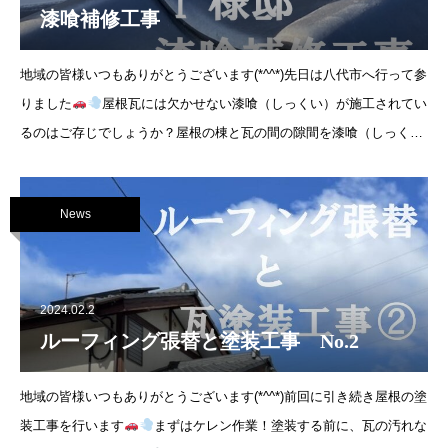
漆喰補修工事
地域の皆様いつもありがとうございます(*^^*)先日は八代市へ行って参
りました
屋根瓦には欠かせない漆喰（しっくい）が施工されてい
るのはご存じでしょうか？屋根の棟と瓦の間の隙間を漆喰（しっく
い）で埋めることにより雨風から建物を守ります。漆喰（し
News
2024.02.2
ルーフィング張替と塗装工事 No.2
地域の皆様いつもありがとうございます(*^^*)前回に引き続き屋根の塗
装工事を行います
まずはケレン作業！塗装する前に、瓦の汚れな