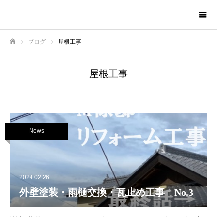
株式会社TNAホーム
ブログ
屋根工事
ホーム
屋根工事
News
2024.02.26
外壁塗装・雨樋交換・瓦止め工事 No.3