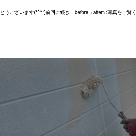
ございます(*^^*)前回に続き、before→afterの写真を