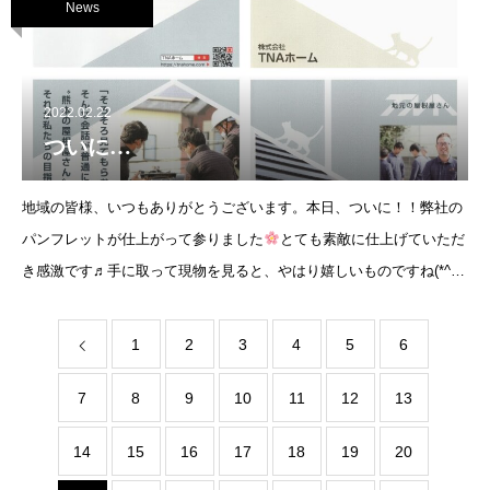
News
2022.02.22
ついに…
地域の皆様、いつもありがとうございます。本日、ついに！！弊社の
パンフレットが仕上がって参りました
とても素敵に仕上げていただ
き感激です♬手に取って現物を見ると、やはり嬉しいものですね(*^-
^*)このパンフレットを通して、お客様へ対する弊社の思いや
1
2
3
4
5
6
7
8
9
10
11
12
13
14
15
16
17
18
19
20