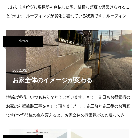
ております(^^)/お客様邸を点検した際、結構な頻度で見受けられるこ
とそれは…ルーフィングが劣化し破れている状態です。ルーフィング
は、雨漏りを防ぐための部材なので、破れていると雨漏りの原因にも
なります。ルーフ
News
2022.03.7
お家全体のイメージが変わる
地域の皆様、いつもありがとうございます。さて、先日もお得意様の
お家の外壁塗装工事をさせて頂きました！！施工前と施工後のお写真
です(*^-^*)門柱の色を変えると、お家全体の雰囲気がまた違ってきま
すね
職人技