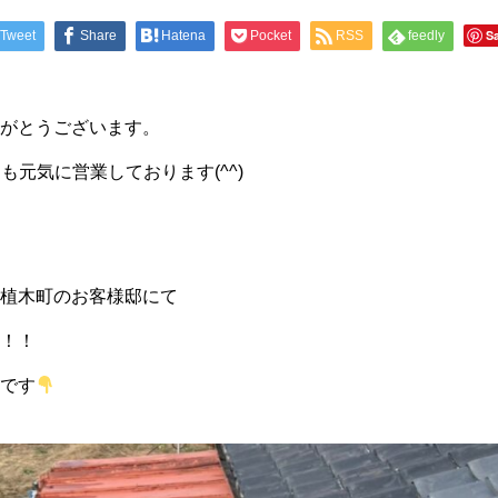
S
Tweet
Share
Hatena
Pocket
RSS
feedly
がとうございます。
も元気に営業しております(^^)
植木町のお客様邸にて
！！
です